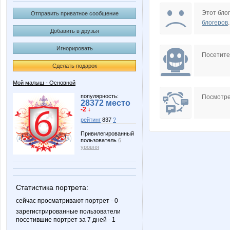
mezha
natasha
Этот блог
Отправить приватное сообщение
блогеров
.
Добавить в друзья
Игнорировать
МобильныйХакер
УУддаа
Посетит
Сделать подарок
Мой малыш - Основной
популярность:
Посмотре
28372 место
-2 ↓
рейтинг
837
?
Привилегированный
пользователь
6
уровня
Статистика портрета:
сейчас просматривают портрет - 0
зарегистрированные пользователи
посетившие портрет за 7 дней - 1