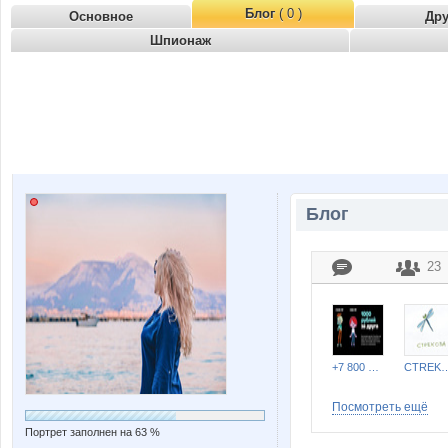
Блог
( 0 )
Основное
Др
Шпионаж
Блог
23
+7 800 200 07 08
CTREKO
Посмотреть ещё
Портрет заполнен на 63 %